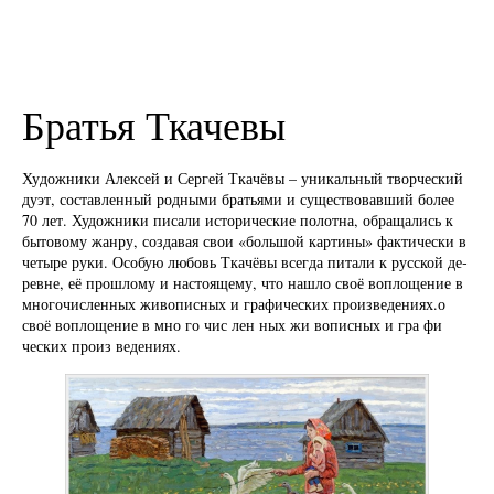
Братья Ткачевы
Ху­дож­ни­ки Алек­сей и Сер­гей Тка­чё­вы – уни­каль­ный твор­че­ский
дуэт, со­став­лен­ный род­ными братья­ми и су­ще­ст­во­вав­ший бо­лее
70 лет. Художники писали ис­то­ри­ческие по­лотна, обращались к
бытовому жан­ру, со­зда­вая свои «боль­шой картины» фак­ти­чески в
че­ты­ре ру­ки. Особую любовь Тка­чёвы всег­да пи­тали к рус­ской де­
ревне, её прош­лому и настоящему, что нашло своё воплощение в
мно­го­чис­лен­ных жи­вописных и гра­фи­ческих произ­ведениях.о
своё воплощение в мно го чис лен ных жи вописных и гра фи
ческих произ ведениях.