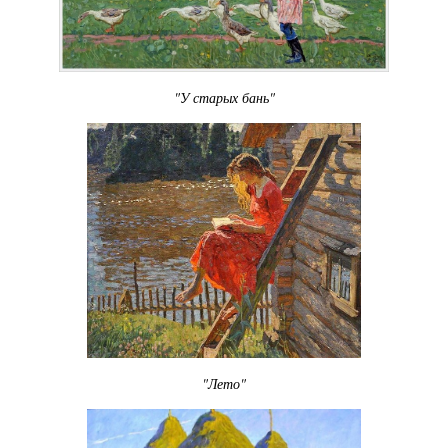
"У старых бань"
"Лето"